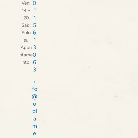
0
Ven:
1
14 –
1
20
5
Sab:
6
Solo
1
su
3
Appu
0
ntame
6
nto
3
in
fo
@
o
pl
a
m
e