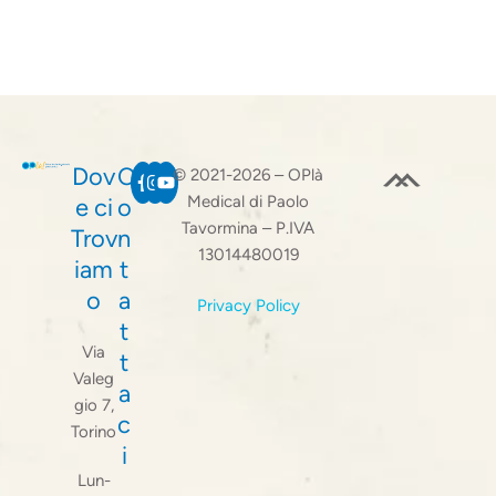
Dov
C
© 2021-2026 – OPlà
Medical di Paolo
e ci
o
Tavormina – P.IVA
Trov
n
13014480019
iam
t
o
a
Privacy Policy
t
Via
t
Valeg
a
gio 7,
c
Torino
i
Lun-