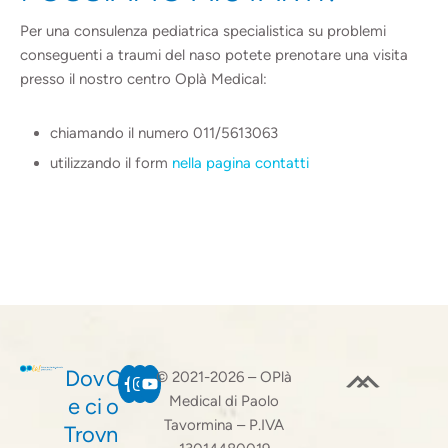
Per una consulenza pediatrica specialistica su problemi
conseguenti a traumi del naso potete prenotare una visita
presso il nostro centro Oplà Medical:
chiamando il numero 011/5613063
utilizzando il form
nella pagina contatti
Dov
C
© 2021-2026 – OPlà
Medical di Paolo
e ci
o
Tavormina – P.IVA
Trov
n