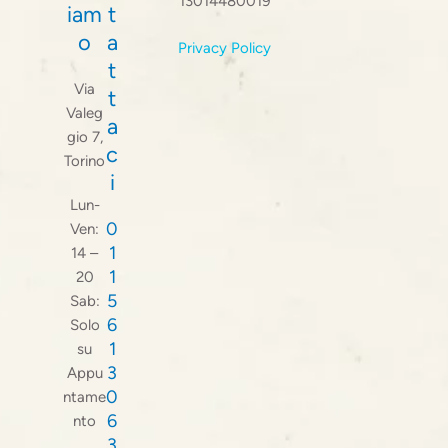
13014480019
iam
t
o
a
Privacy Policy
t
Via
t
Valeg
a
gio 7,
c
Torino
i
Lun-
0
Ven:
1
14 –
1
20
5
Sab:
6
Solo
1
su
3
Appu
0
ntame
6
nto
3